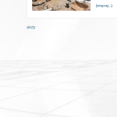
(więcej…)
axzy