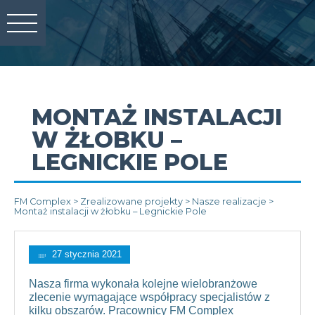
MONTAŻ INSTALACJI
W ŻŁOBKU –
LEGNICKIE POLE
FM Complex
>
Zrealizowane projekty
>
Nasze realizacje
>
Montaż instalacji w żłobku – Legnickie Pole
27 stycznia 2021
Nasza firma wykonała kolejne wielobranżowe
zlecenie wymagające współpracy specjalistów z
kilku obszarów. Pracownicy FM Complex